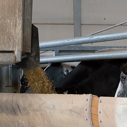
Rust en Ruimte
Natuur/ Milieu verantwoord
Duurzaam / Eerlijk / Vertrouwd
Uitstekende en Constante kwaliteit