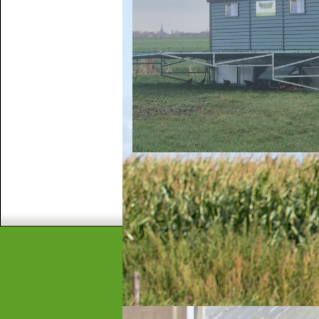
Adresgegevens
v.o.f. Witteman-Verhoog