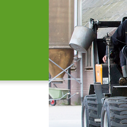
Meerpolder 34
2717 PB Zoetermeer
Mobiel: 06 50972515
E:
info@groenehartrund.nl