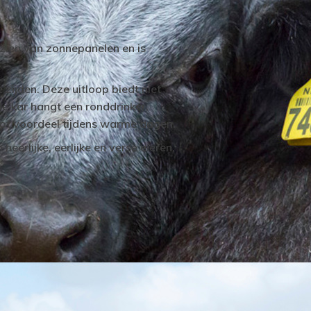
rzien van zonnepanelen en is
zijden. Deze uitloop biedt niet
e kar hangt een ronddrinker,
oot voordeel tijdens warme dagen.
eerlijke, eerlijke en verse eieren,