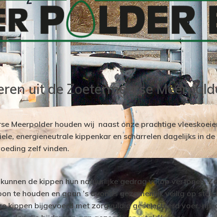
eieren uit de Zoetermeerse Meerpold
rse Meerpolder houden wij naast onze prachtige vleeskoeien
ele, energieneutrale kippenkar en scharrelen dagelijks in d
voeding zelf vinden.
kunnen de kippen hun natuurlijke gedrag volop vertonen. Z
n te houden en gaan ’s avonds gezamenlijk veilig op stok 
ze kippen bijgevoerd met zorgvuldig geselecteerd voer, rij