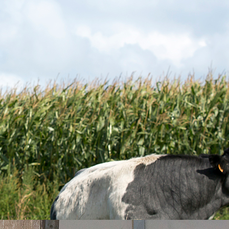
Groene Hart Rund
Voor smaakvol en vertrouwd rundvlees!