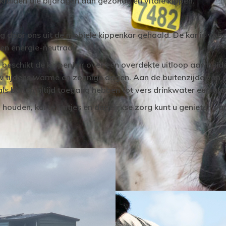
ruiden die bijdragen aan gezonde en vitale kippen.
g door ons uit de mobiele kippenkar gehaald. De kar is voo
en energie-neutraal.
beschikt de kippenkar over een overdekte uitloop aan beide 
w tijdens warme en zonnige dagen. Aan de buitenzijde van d
s buiten altijd toegang hebben tot vers drinkwater een gr
houden, korte lijntjes en dagelijkse zorg kunt u genieten van h