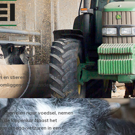
er
 en stieren ook kippen. Onze
e omliggende weilanden, waar zij
e scharrelen naar voedsel, nemen
in de kippenkar.Naast het
k aan omega-vetzuren in een