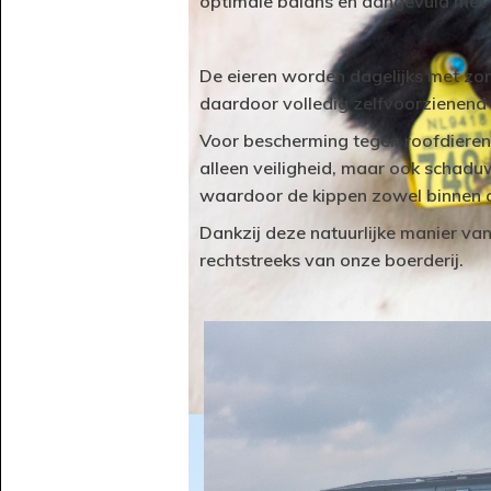
optimale balans en aangevuld met k
De eieren worden dagelijks met zor
daardoor volledig zelfvoorzienend 
Voor bescherming tegen roofdieren 
alleen veiligheid, maar ook schadu
waardoor de kippen zowel binnen al
Dankzij deze natuurlijke manier van 
rechtstreeks van onze boerderij.